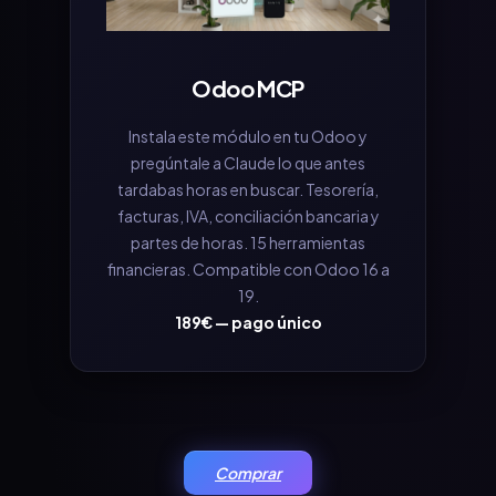
Odoo MCP
Instala este módulo en tu Odoo y
pregúntale a Claude lo que antes
tardabas horas en buscar. Tesorería,
facturas, IVA, conciliación bancaria y
partes de horas. 15 herramientas
financieras. Compatible con Odoo 16 a
19.
189€ — pago único
Comprar