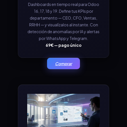
Dashboards en tiempo real para Odoo
16, 17, 18 y 19. Define tus KPIs por
departamento — CEO, CFO, Ventas,
RRHH — y visualízalos al instante. Con
detección de anomalías por IA y alertas
por WhatsApp y Telegram.
69€ — pago único
Comprar