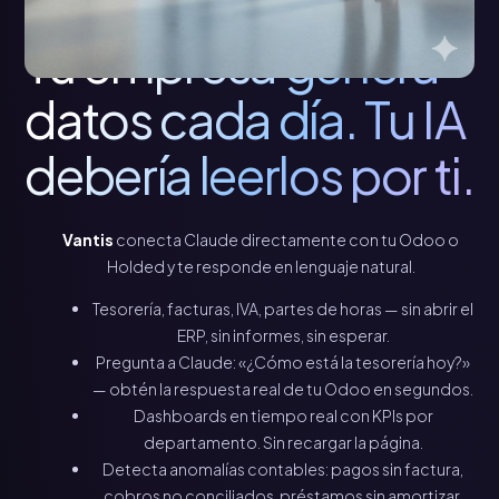
Tu empresa genera
datos cada día. Tu IA
debería leerlos por ti.
Vantis
conecta Claude directamente con tu Odoo o
Holded y te responde en lenguaje natural.
Tesorería, facturas, IVA, partes de horas — sin abrir el
ERP, sin informes, sin esperar.
Pregunta a Claude: «¿Cómo está la tesorería hoy?»
— obtén la respuesta real de tu Odoo en segundos.
Dashboards en tiempo real con KPIs por
departamento. Sin recargar la página.
Detecta anomalías contables: pagos sin factura,
cobros no conciliados, préstamos sin amortizar.