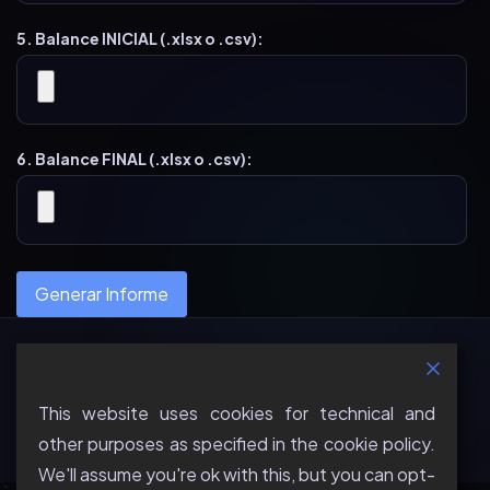
5. Balance INICIAL (.xlsx o .csv):
6. Balance FINAL (.xlsx o .csv):
Generar Informe
Terms & Conditions
About
Contact Us
News
Política de privacidad / Privacy Policy
Aviso Legal
This website uses cookies for technical and
© 2026 Vantis by Uniasser Consulting S.L. — Todos los
other purposes as specified in the cookie policy.
derechos reservados.
We'll assume you're ok with this, but you can opt-