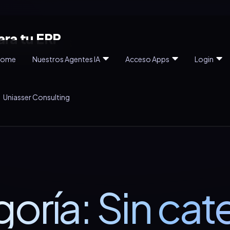
ara tu ERP
Home
Nuestros Agentes IA
Acceso Apps
Login
Uniasser Consulting
oría:
Sin cat