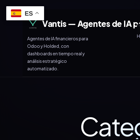
ES
Vantis — Agentes de IA p
Agentes de IA financieros para
Odoo y Holded, con
dashboards en tiempo real y
análisis estratégico
automatizado.
Categ