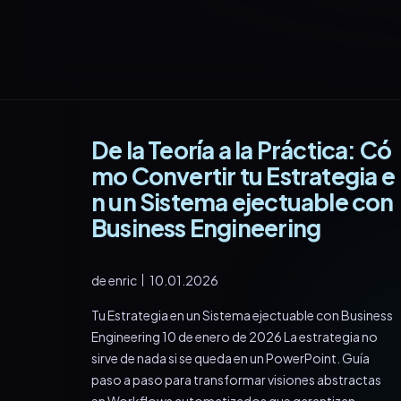
De la Teoría a la Práctica: Có
mo Convertir tu Estrategia e
n un Sistema ejectuable con
Business Engineering
de
enric
10.01.2026
Tu Estrategia en un Sistema ejectuable con Business
Engineering 10 de enero de 2026 La estrategia no
sirve de nada si se queda en un PowerPoint. Guía
paso a paso para transformar visiones abstractas
en Workflows automatizados que garantizan