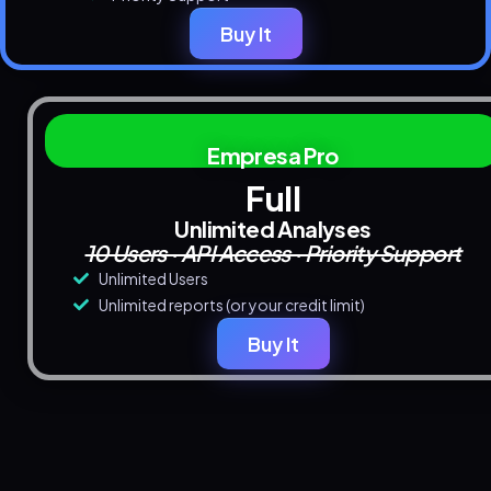
Buy It
Empresa Pro
Full
Unlimited Analyses
10 Users · API Access · Priority Support
Unlimited Users
Unlimited reports (or your credit limit)
Buy It