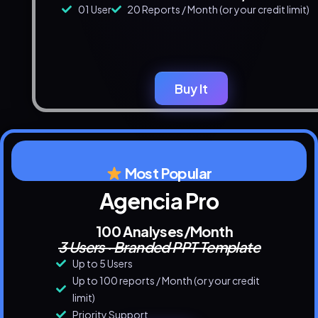
01 User
20 Reports / Month (or your credit limit)
Buy It
Most Popular
Agencia Pro
100 Analyses/month
3 Users · Branded PPT Template
Up to 5 Users
Up to 100 reports / Month (or your credit
limit)
Priority Support