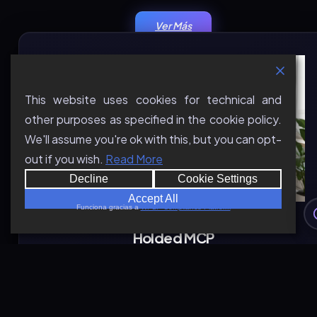
Ver Más
This website uses cookies for technical and
other purposes as specified in the cookie policy.
We'll assume you're ok with this, but you can opt-
out if you wish.
Read More
Decline
Cookie Settings
Accept All
Funciona gracias a
WPLP Compliance Platform
Holded MCP
Este módulo se instala POR ENCIMA de tu Holded y
permite a Claude interaccionar directamente con tu
Holded y darte información en tiempo real usando